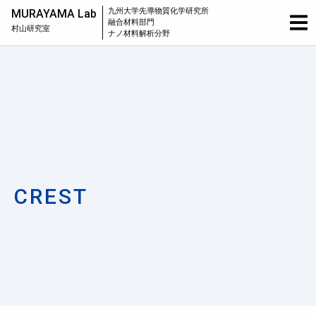
九州大学
先導物質化学研究所
MURAYAMA Lab
融合材料部門
村山研究室
ナノ材料解析分野
CREST