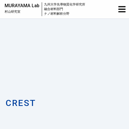
九州大学
先導物質化学研究所
MURAYAMA Lab
融合材料部門
村山研究室
ナノ材料解析分野
CREST