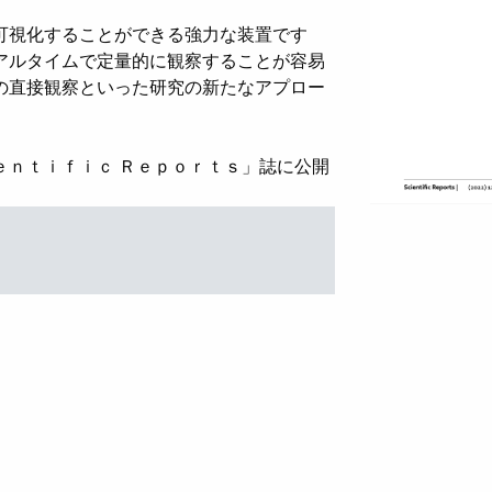
可視化することができる強力な装置です
アルタイムで定量的に観察することが容易
の直接観察といった研究の新たなアプロー
ｅｎｔｉｆｉｃ Ｒｅｐｏｒｔｓ」誌に公開