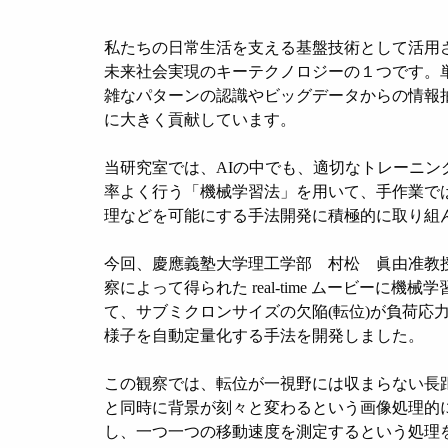
私たちの日常生活を支える基盤技術として活用さ
未来社会実現のキーテクノロジーの１つです。
雑なパターンの認識やビッグデータからの情報
に大きく貢献しています。
当研究室では、AIの中でも、適切なトレーニン
率よく行う「機械学習法」を用いて、手作業で
理などを可能にする手法開発に積極的に取り組
今回、慶應義塾大学理工学部 村松 眞由准教
察によって得られた real-time ムービー
て、サブミクロンサイズの欠陥(転位)が負荷応
様子を自動定量化する手法を開発しました。
この観察では、転位が一視野には収まらない長
と同時に背景が刻々と変わるという画像処理的
し、一つ一つの移動速度を測定するという処理