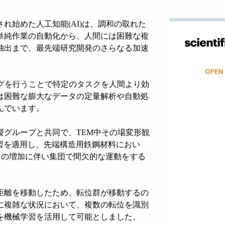
れ始めた人工知能(AI)は、調和の取れた
単純作業の自動化から、人間には困難な複
抽出まで、最先端研究開発のさらなる加速
グを行うことで特定のタスクを人間より効
は困難な膨大なデータの定量解析や自動処
んでいます。
授グループと共同で、TEM中その場変形観
に機械学習を適用し、先端構造用鉄鋼材料におい
力の増加に伴い集団で間欠的な運動をする
距離を移動したため、転位群が移動するの
に複雑な状況において、複数の転位を識別
を機械学習を活用して可能としました。