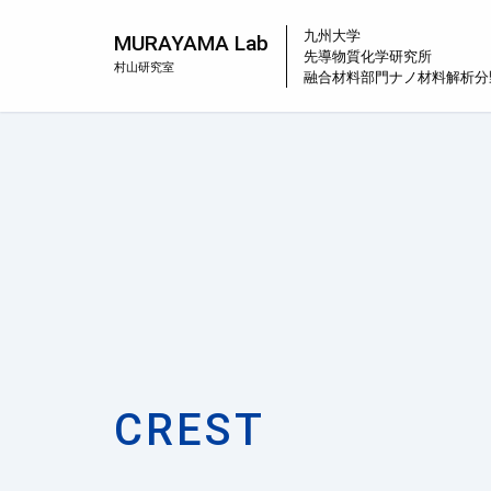
九州大学
MURAYAMA Lab
先導物質化学研究所
村山研究室
融合材料部門
ナノ材料解析分
CREST