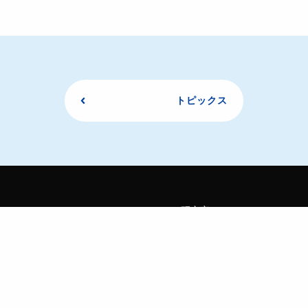
トピックス
研究室メンバー
研究内容
論文紹介
機器一覧
410号室
学生向け情報